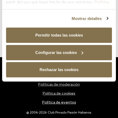
partir del uso que haya hecho de sus servicios.
Política
de cookies
Mostrar detalles
Permitir todas las cookies
Configurar las cookies
Estatutos
Rechazar las cookies
Política de privacidad
Políticas de moderación
Política de cookies
Política de eventos
@ 2006-2026 Club Privado Pasión Habanos.