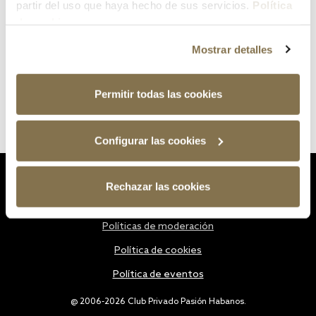
partir del uso que haya hecho de sus servicios.
Política
de cookies
Mostrar detalles
Permitir todas las cookies
Configurar las cookies
Estatutos
Rechazar las cookies
Política de privacidad
Políticas de moderación
Política de cookies
Política de eventos
@ 2006-2026 Club Privado Pasión Habanos.