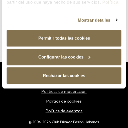
partir del uso que haya hecho de sus servicios.
Política
de cookies
Mostrar detalles
Permitir todas las cookies
Configurar las cookies
Estatutos
Rechazar las cookies
Política de privacidad
Políticas de moderación
Política de cookies
Política de eventos
@ 2006-2026 Club Privado Pasión Habanos.