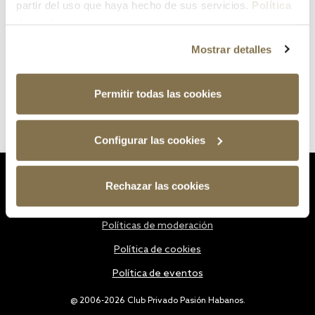
partir del uso que haya hecho de sus servicios.
Política
de cookies
Mostrar detalles
Permitir todas las cookies
Configurar las cookies
Estatutos
Rechazar las cookies
Política de privacidad
Políticas de moderación
Política de cookies
Política de eventos
@ 2006-2026 Club Privado Pasión Habanos.