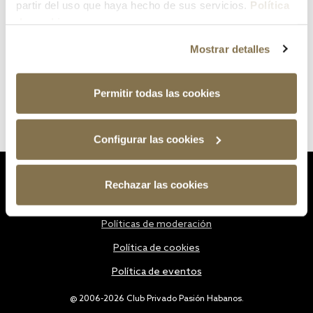
partir del uso que haya hecho de sus servicios.
Política
de cookies
Mostrar detalles
Permitir todas las cookies
Configurar las cookies
Estatutos
Rechazar las cookies
Política de privacidad
Políticas de moderación
Política de cookies
Política de eventos
@ 2006-2026 Club Privado Pasión Habanos.