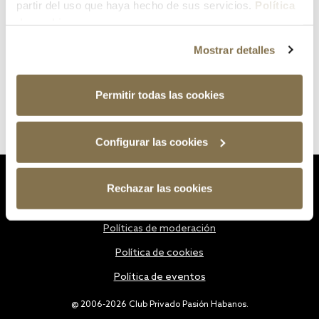
partir del uso que haya hecho de sus servicios.
Política
de cookies
Mostrar detalles
Permitir todas las cookies
Configurar las cookies
Estatutos
Rechazar las cookies
Política de privacidad
Políticas de moderación
Política de cookies
Política de eventos
@ 2006-2026 Club Privado Pasión Habanos.