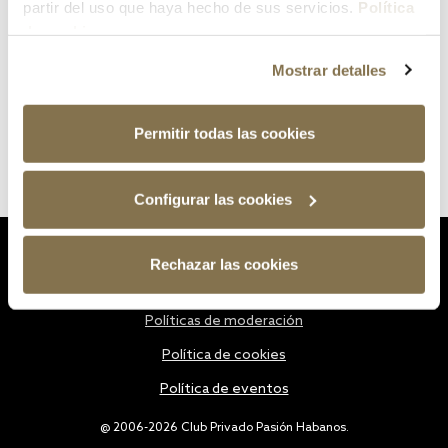
partir del uso que haya hecho de sus servicios.
Política
de cookies
Mostrar detalles
Permitir todas las cookies
Configurar las cookies
Estatutos
Rechazar las cookies
Política de privacidad
Políticas de moderación
Política de cookies
Política de eventos
@ 2006-2026 Club Privado Pasión Habanos.