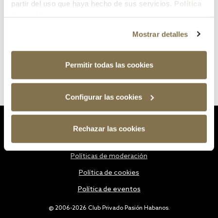
partir del uso que haya hecho de sus servicios.
Política
de cookies
Mostrar detalles
Permitir todas las cookies
Configurar las cookies
Estatutos
Rechazar las cookies
Política de privacidad
Políticas de moderación
Política de cookies
Política de eventos
@ 2006-2026 Club Privado Pasión Habanos.