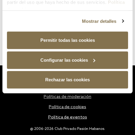
partir del uso que haya hecho de sus servicios.
Política
de cookies
Mostrar detalles
Permitir todas las cookies
Configurar las cookies
Estatutos
Rechazar las cookies
Política de privacidad
Políticas de moderación
Política de cookies
Política de eventos
@ 2006-2026 Club Privado Pasión Habanos.