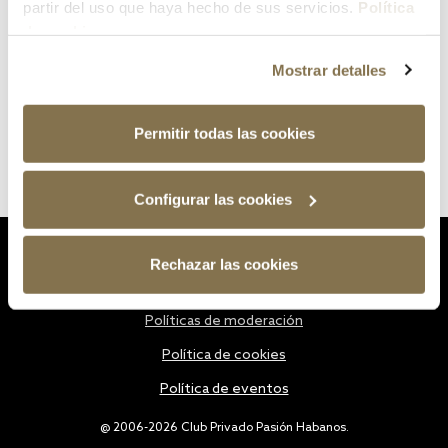
partir del uso que haya hecho de sus servicios.
Política
de cookies
Mostrar detalles
Permitir todas las cookies
Configurar las cookies
Estatutos
Rechazar las cookies
Política de privacidad
Políticas de moderación
Política de cookies
Política de eventos
@ 2006-2026 Club Privado Pasión Habanos.