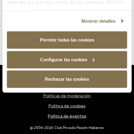
partir del uso que haya hecho de sus servicios.
Política
de cookies
Mostrar detalles
Permitir todas las cookies
Configurar las cookies
Estatutos
Rechazar las cookies
Política de privacidad
Políticas de moderación
Política de cookies
Política de eventos
@ 2006-2026 Club Privado Pasión Habanos.