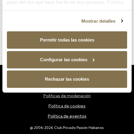
partir del uso que haya hecho de sus servicios.
Política
de cookies
Mostrar detalles
Permitir todas las cookies
Configurar las cookies
Estatutos
Rechazar las cookies
Política de privacidad
Políticas de moderación
Política de cookies
Política de eventos
@ 2006-2026 Club Privado Pasión Habanos.