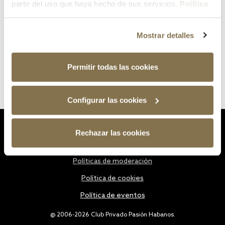
partir del uso que haya hecho de sus servicios.
Política
de cookies
Mostrar detalles
Permitir todas las cookies
Configurar las cookies
Estatutos
Rechazar las cookies
Política de privacidad
Políticas de moderación
Política de cookies
Política de eventos
@ 2006-2026 Club Privado Pasión Habanos.