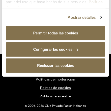
partir del uso que haya hecho de sus servicios.
Política
de cookies
Mostrar detalles
Permitir todas las cookies
Configurar las cookies
Estatutos
Rechazar las cookies
Política de privacidad
Políticas de moderación
Política de cookies
Política de eventos
@ 2006-2026 Club Privado Pasión Habanos.