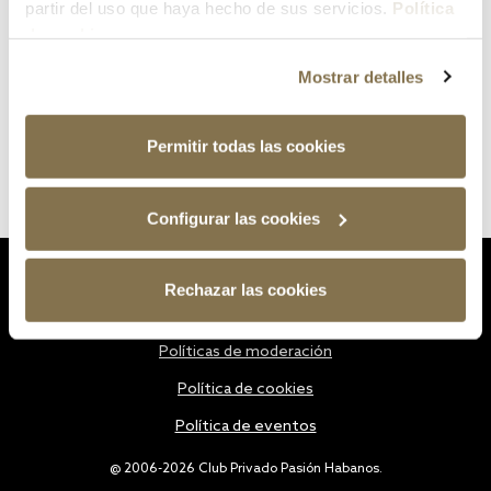
partir del uso que haya hecho de sus servicios.
Política
de cookies
Mostrar detalles
Permitir todas las cookies
Configurar las cookies
Estatutos
Rechazar las cookies
Política de privacidad
Políticas de moderación
Política de cookies
Política de eventos
@ 2006-2026 Club Privado Pasión Habanos.