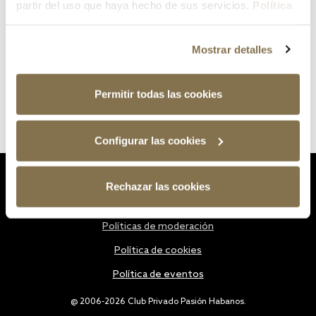
partir del uso que haya hecho de sus servicios.
Política
de cookies
Mostrar detalles
Permitir todas las cookies
Configurar las cookies
Estatutos
Rechazar las cookies
Política de privacidad
Políticas de moderación
Política de cookies
Política de eventos
@ 2006-2026 Club Privado Pasión Habanos.