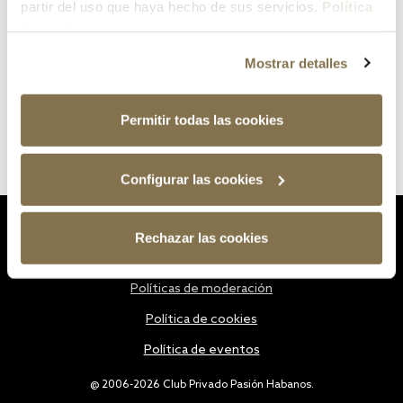
partir del uso que haya hecho de sus servicios.
Política
de cookies
Mostrar detalles
Permitir todas las cookies
Configurar las cookies
Estatutos
Rechazar las cookies
Política de privacidad
Políticas de moderación
Política de cookies
Política de eventos
@ 2006-2026 Club Privado Pasión Habanos.