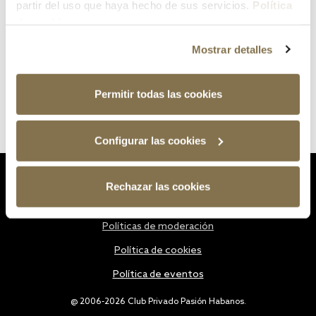
partir del uso que haya hecho de sus servicios.
Política
de cookies
Mostrar detalles
Permitir todas las cookies
Configurar las cookies
Estatutos
Rechazar las cookies
Política de privacidad
Políticas de moderación
Política de cookies
Política de eventos
@ 2006-2026 Club Privado Pasión Habanos.