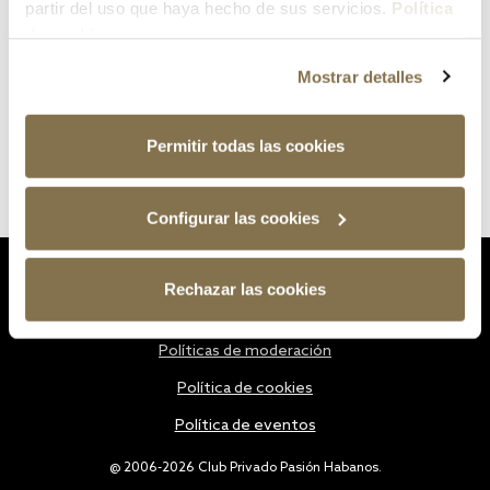
partir del uso que haya hecho de sus servicios.
Política
de cookies
Mostrar detalles
Permitir todas las cookies
Configurar las cookies
Estatutos
Rechazar las cookies
Política de privacidad
Políticas de moderación
Política de cookies
Política de eventos
@ 2006-2026 Club Privado Pasión Habanos.