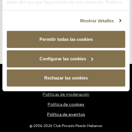
partir del uso que haya hecho de sus servicios.
Política
de cookies
Mostrar detalles
Permitir todas las cookies
Configurar las cookies
Estatutos
Rechazar las cookies
Política de privacidad
Políticas de moderación
Política de cookies
Política de eventos
@ 2006-2026 Club Privado Pasión Habanos.