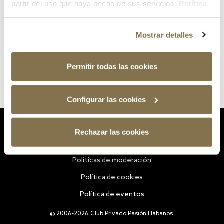
partir del uso que haya hecho de sus servicios.
Política
de cookies
Mostrar detalles
Permitir todas las cookies
Configurar las cookies
Estatutos
Rechazar las cookies
Política de privacidad
Políticas de moderación
Política de cookies
Política de eventos
@ 2006-2026 Club Privado Pasión Habanos.