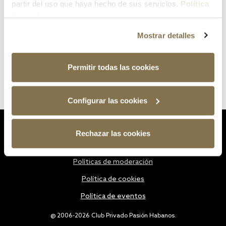
partir del uso que haya hecho de sus servicios.
Política
de cookies
Mostrar detalles
Permitir todas las cookies
Configurar las cookies
Estatutos
Rechazar las cookies
Política de privacidad
Políticas de moderación
Política de cookies
Política de eventos
@ 2006-2026 Club Privado Pasión Habanos.