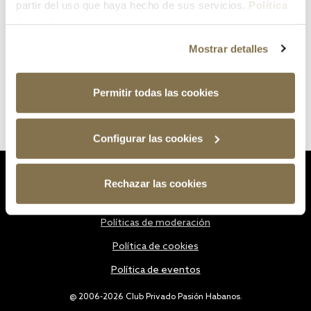
partir del uso que haya hecho de sus servicios.
Política
de cookies
Mostrar detalles
Permitir todas las cookies
Configurar las cookies
Estatutos
Rechazar las cookies
Política de privacidad
Políticas de moderación
Política de cookies
Política de eventos
@ 2006-2026 Club Privado Pasión Habanos.