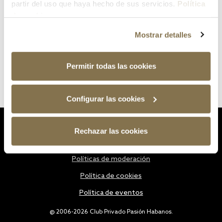
partir del uso que haya hecho de sus servicios.
Política
de cookies
Mostrar detalles
Permitir todas las cookies
Configurar las cookies
Estatutos
Rechazar las cookies
Política de privacidad
Políticas de moderación
Política de cookies
Política de eventos
@ 2006-2026 Club Privado Pasión Habanos.