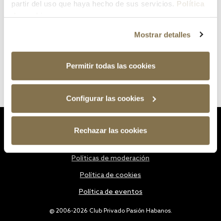
partir del uso que haya hecho de sus servicios.
Política
de cookies
Mostrar detalles
Permitir todas las cookies
Configurar las cookies
Estatutos
Rechazar las cookies
Política de privacidad
Políticas de moderación
Política de cookies
Política de eventos
@ 2006-2026 Club Privado Pasión Habanos.