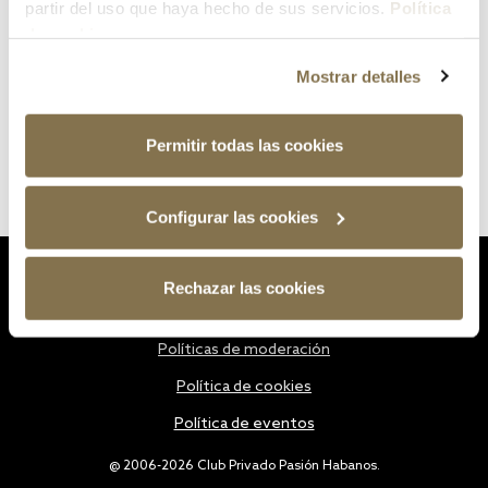
partir del uso que haya hecho de sus servicios.
Política
de cookies
Mostrar detalles
Permitir todas las cookies
Configurar las cookies
Estatutos
Rechazar las cookies
Política de privacidad
Políticas de moderación
Política de cookies
Política de eventos
@ 2006-2026 Club Privado Pasión Habanos.