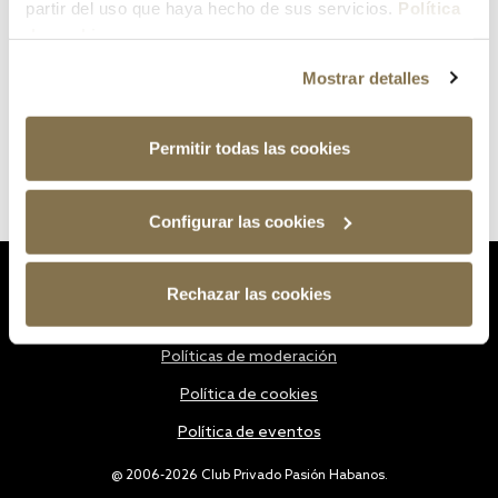
partir del uso que haya hecho de sus servicios.
Política
de cookies
Mostrar detalles
Permitir todas las cookies
Configurar las cookies
Estatutos
Rechazar las cookies
Política de privacidad
Políticas de moderación
Política de cookies
Política de eventos
@ 2006-2026 Club Privado Pasión Habanos.