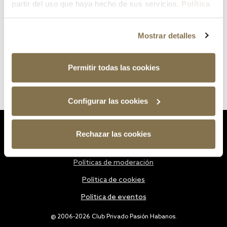
partir del uso que haya hecho de sus servicios.
Política
de cookies
Mostrar detalles
Permitir todas las cookies
Configurar las cookies
Estatutos
Rechazar las cookies
Política de privacidad
Políticas de moderación
Política de cookies
Política de eventos
@ 2006-2026 Club Privado Pasión Habanos.