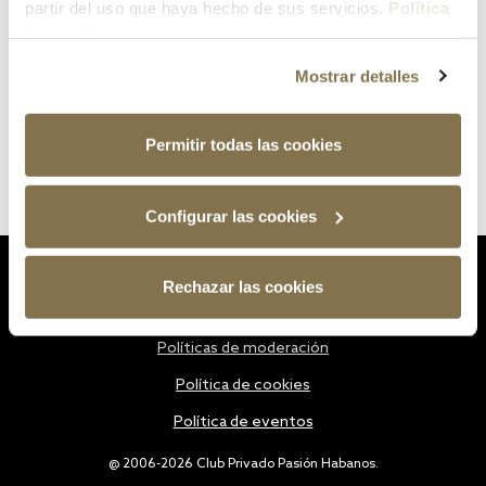
partir del uso que haya hecho de sus servicios.
Política
de cookies
Mostrar detalles
Permitir todas las cookies
Configurar las cookies
Estatutos
Rechazar las cookies
Política de privacidad
Políticas de moderación
Política de cookies
Política de eventos
@ 2006-2026 Club Privado Pasión Habanos.