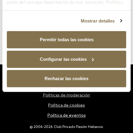
partir del uso que haya hecho de sus servicios.
Política
de cookies
Mostrar detalles
Permitir todas las cookies
Configurar las cookies
Estatutos
Rechazar las cookies
Política de privacidad
Políticas de moderación
Política de cookies
Política de eventos
@ 2006-2026 Club Privado Pasión Habanos.