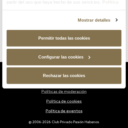
partir del uso que haya hecho de sus servicios.
Política
de cookies
Mostrar detalles
Permitir todas las cookies
Configurar las cookies
Estatutos
Rechazar las cookies
Política de privacidad
Políticas de moderación
Política de cookies
Política de eventos
@ 2006-2026 Club Privado Pasión Habanos.