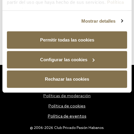
partir del uso que haya hecho de sus servicios.
Política
de cookies
Mostrar detalles
Permitir todas las cookies
Configurar las cookies
Estatutos
Rechazar las cookies
Política de privacidad
Políticas de moderación
Política de cookies
Política de eventos
@ 2006-2026 Club Privado Pasión Habanos.