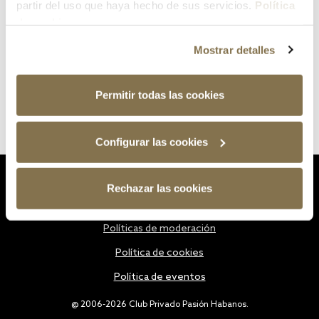
partir del uso que haya hecho de sus servicios.
Política
de cookies
Mostrar detalles
Permitir todas las cookies
Configurar las cookies
Estatutos
Rechazar las cookies
Política de privacidad
Políticas de moderación
Política de cookies
Política de eventos
@ 2006-2026 Club Privado Pasión Habanos.