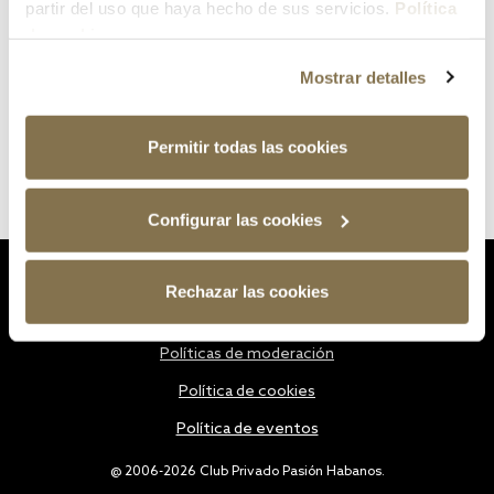
partir del uso que haya hecho de sus servicios.
Política
de cookies
Mostrar detalles
Permitir todas las cookies
Configurar las cookies
Estatutos
Rechazar las cookies
Política de privacidad
Políticas de moderación
Política de cookies
Política de eventos
@ 2006-2026 Club Privado Pasión Habanos.