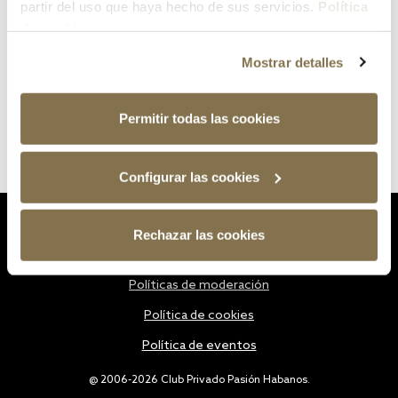
partir del uso que haya hecho de sus servicios.
Política
de cookies
Mostrar detalles
Permitir todas las cookies
Configurar las cookies
Estatutos
Rechazar las cookies
Política de privacidad
Políticas de moderación
Política de cookies
Política de eventos
@ 2006-2026 Club Privado Pasión Habanos.