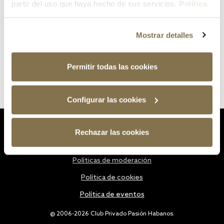
partir del uso que haya hecho de sus servicios.
Política
de cookies
Mostrar detalles
Permitir todas las cookies
Configurar las cookies
Estatutos
Rechazar las cookies
Política de privacidad
Políticas de moderación
Política de cookies
Política de eventos
@ 2006-2026 Club Privado Pasión Habanos.