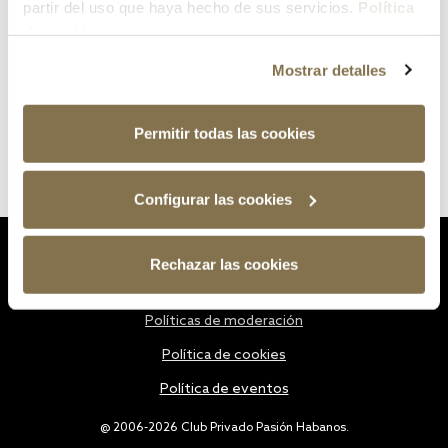
partir del uso que haya hecho de sus servicios.
Política
de cookies
Mostrar detalles
Permitir todas las cookies
Configurar las cookies
Estatutos
Rechazar las cookies
Política de privacidad
Políticas de moderación
Política de cookies
Política de eventos
@ 2006-2026 Club Privado Pasión Habanos.