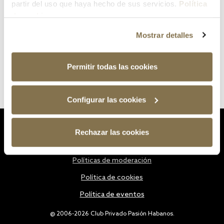
partir del uso que haya hecho de sus servicios.
Política
de cookies
Mostrar detalles
Permitir todas las cookies
Configurar las cookies
Estatutos
Rechazar las cookies
Política de privacidad
Políticas de moderación
Política de cookies
Política de eventos
@ 2006-2026 Club Privado Pasión Habanos.