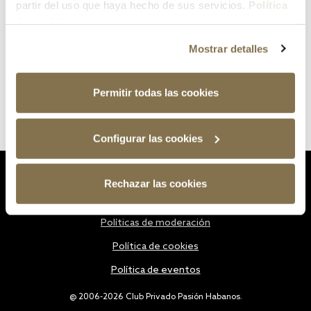
partir del uso que haya hecho de sus servicios.
Política
de cookies
Mostrar detalles
Permitir todas las cookies
Configurar las cookies
Estatutos
Rechazar las cookies
Política de privacidad
Políticas de moderación
Política de cookies
Política de eventos
@ 2006-2026 Club Privado Pasión Habanos.