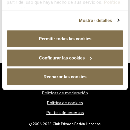
partir del uso que haya hecho de sus servicios.
Política
de cookies
Mostrar detalles
Permitir todas las cookies
Configurar las cookies
Estatutos
Rechazar las cookies
Política de privacidad
Políticas de moderación
Política de cookies
Política de eventos
@ 2006-2026 Club Privado Pasión Habanos.