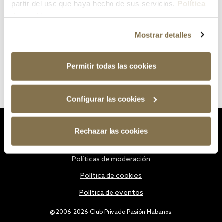
partir del uso que haya hecho de sus servicios.
Política
de cookies
Mostrar detalles
Permitir todas las cookies
Configurar las cookies
Estatutos
Rechazar las cookies
Política de privacidad
Políticas de moderación
Política de cookies
Política de eventos
@ 2006-2026 Club Privado Pasión Habanos.