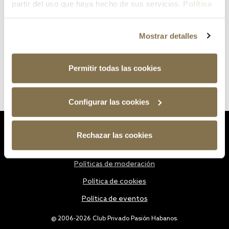
partir del uso que haya hecho de sus servicios.
Política
de cookies
Mostrar detalles
Permitir todas las cookies
Configurar las cookies
Estatutos
Rechazar las cookies
Política de privacidad
Políticas de moderación
Política de cookies
Política de eventos
@ 2006-2026 Club Privado Pasión Habanos.