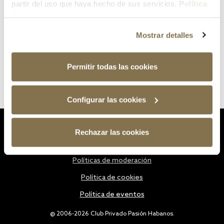
partir del uso que haya hecho de sus servicios.
Política
de cookies
Mostrar detalles
Permitir todas las cookies
Configurar las cookies
Estatutos
Rechazar las cookies
Política de privacidad
Políticas de moderación
Política de cookies
Política de eventos
@ 2006-2026 Club Privado Pasión Habanos.