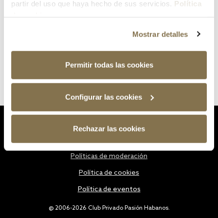
partir del uso que haya hecho de sus servicios.
Política
de cookies
Mostrar detalles
Permitir todas las cookies
Configurar las cookies
Estatutos
Rechazar las cookies
Política de privacidad
Políticas de moderación
Política de cookies
Política de eventos
@ 2006-2026 Club Privado Pasión Habanos.