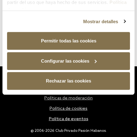
partir del uso que haya hecho de sus servicios.
Política
de cookies
Mostrar detalles
Permitir todas las cookies
Configurar las cookies
Estatutos
Rechazar las cookies
Política de privacidad
Políticas de moderación
Política de cookies
Política de eventos
@ 2006-2026 Club Privado Pasión Habanos.