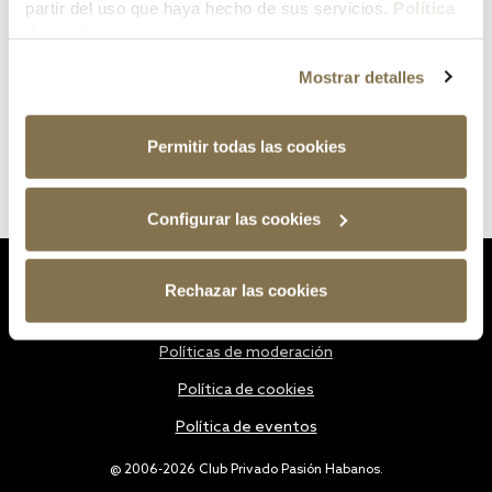
partir del uso que haya hecho de sus servicios.
Política
de cookies
Mostrar detalles
Permitir todas las cookies
Configurar las cookies
Estatutos
Rechazar las cookies
Política de privacidad
Políticas de moderación
Política de cookies
Política de eventos
@ 2006-2026 Club Privado Pasión Habanos.