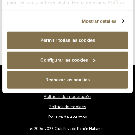
partir del uso que haya hecho de sus servicios.
Política
de cookies
Mostrar detalles
Permitir todas las cookies
Configurar las cookies
Estatutos
Rechazar las cookies
Política de privacidad
Políticas de moderación
Política de cookies
Política de eventos
@ 2006-2026 Club Privado Pasión Habanos.