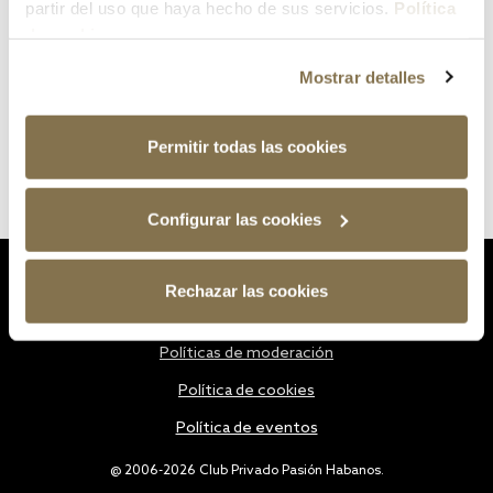
partir del uso que haya hecho de sus servicios.
Política
de cookies
Mostrar detalles
Permitir todas las cookies
Configurar las cookies
Estatutos
Rechazar las cookies
Política de privacidad
Políticas de moderación
Política de cookies
Política de eventos
@ 2006-2026 Club Privado Pasión Habanos.