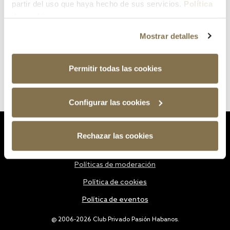
partir del uso que haya hecho de sus servicios.
Política
de cookies
Mostrar detalles
Permitir todas las cookies
Configurar las cookies
Estatutos
Rechazar las cookies
Política de privacidad
Políticas de moderación
Política de cookies
Política de eventos
@ 2006-2026 Club Privado Pasión Habanos.