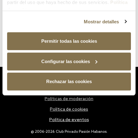
partir del uso que haya hecho de sus servicios.
Política
de cookies
Mostrar detalles
Permitir todas las cookies
Configurar las cookies
Estatutos
Rechazar las cookies
Política de privacidad
Políticas de moderación
Política de cookies
Política de eventos
@ 2006-2026 Club Privado Pasión Habanos.